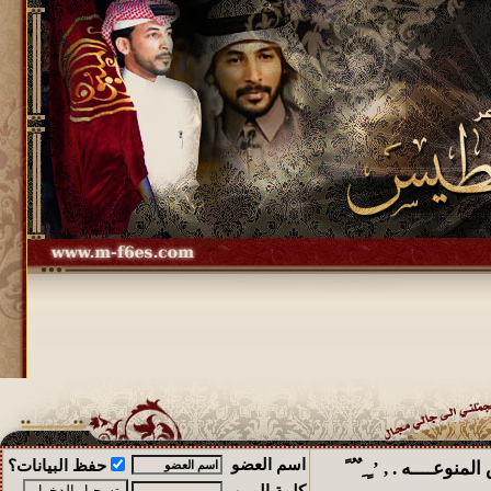
اسم العضو
حفظ البيانات؟
 المنوعــــه . , ’ ٍ ِ ٌ ُ ً