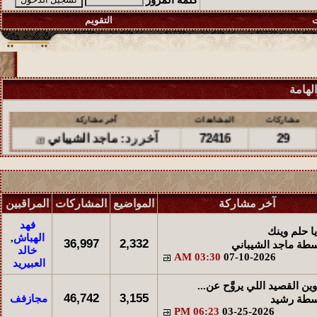
كلمة المرور
ت
التقويم
لهامة
مشاركات
المشاهدات
آخر مشاركة
72416
29
آخر رد:
ماجد الشيباني
مشاركات
المشاهدات
آخر مشاركة
95703
48
آخر رد:
ماجد الشيباني
آخر مشاركة
المواضيع
المشاركات
المراقبين
مشاركات
المشاهدات
آخر مشاركة
فهد
يا حلم وينك
الهباش
,
89169
25
آخر رد:
empils
36,997
2,332
سطة
ماجد الشيباني
خالد
03:30 AM
07-10-2026
العبيريد
مشاركات
المشاهدات
آخر مشاركة
وين القصيد اللي يروَّح عن...
34161
18
آخر رد:
دلال المساعد
46,742
3,155
مجازفف
سطة
رشيد
06:23 PM
03-25-2026