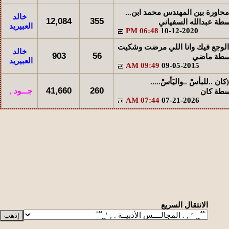
مشاركات
المشاهدات
آخر مشاركة
محاورة بين المهندس محمد ابن...
خالد
12,084
355
سطة
عبدالله السفياني
26537
28
آخر رد:
ريف الصبا
العبيريد
06:48 PM
10-12-2020
الوجع فيك وانا اللي مرضت وشكيت
خالد
903
56
سطة
ماضي
العبيريد
09:49 AM
09-05-2015
(كان ..للبأسْ ..واليَأسْ.....
41,660
260
جـــود ,
سطة
كان
07:44 AM
07-21-2026
الانتقال السريع