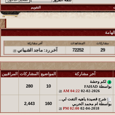
كلمة المرور
ت
التقويم
لهامة
مشاركات
المشاهدات
آخر مشاركة
72252
29
آخر رد:
ماجد الشيباني
مشاركات
المشاهدات
آخر مشاركة
95600
48
آخر رد:
ماجد الشيباني
آخر مشاركة
المواضيع
المشاركات
المراقبين
مشاركات
المشاهدات
آخر مشاركة
لكم وحشة
280
10
بواسطة
FAHAD
88980
25
آخر رد:
empils
04:22 AM
02-02-2026
شرح قصيدة ياهيه التفت لي...
مشاركات
المشاهدات
آخر مشاركة
2,443
160
بواسطة
ام محمد الحربي
34084
18
آخر رد:
دلال المساعد
02:00 PM
02-04-2018