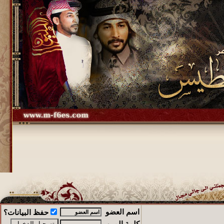
اسم العضو
حفظ البيانات؟