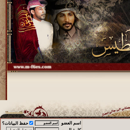
اسم العضو
حفظ البيانات؟